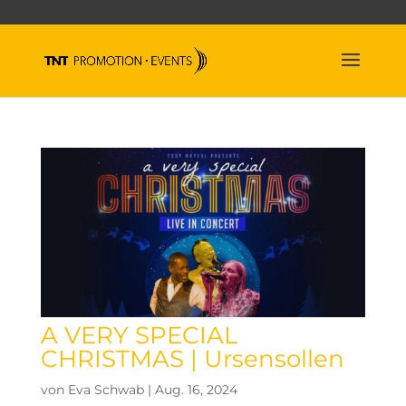
A VERY SPECIAL
CHRISTMAS | Ursensollen
von
Eva Schwab
|
Aug. 16, 2024