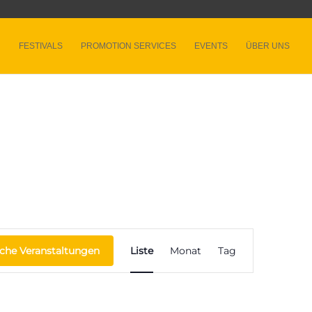
FESTIVALS
PROMOTION SERVICES
EVENTS
ÜBER UNS
Veranstaltung
Ansichten-
che Veranstaltungen
Liste
Monat
Tag
Navigation