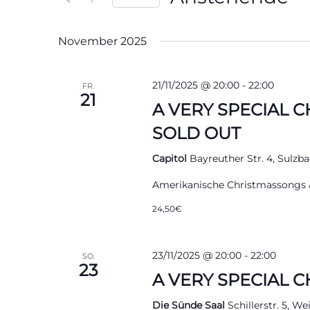
Veranstaltungen
Datum
Schlüsselwort.
wählen.
November 2025
21/11/2025 @ 20:00
-
22:00
FR.
21
A VERY SPECIAL CH
SOLD OUT
Capitol
Bayreuther Str. 4, Sulz
Amerikanische Christmassongs 
24,50€
23/11/2025 @ 20:00
-
22:00
SO.
23
A VERY SPECIAL C
Die Sünde Saal
Schillerstr. 5, W