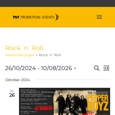
Rock´n´Roll
Veranstaltungen
Rock´n´Roll
Veran
Ve
26/10/2024
 - 
10/08/2026
Suche
Liste
An
Suche
Datum
Na
und
Oktober 2024
wählen.
Ansich
SA.
Naviga
26