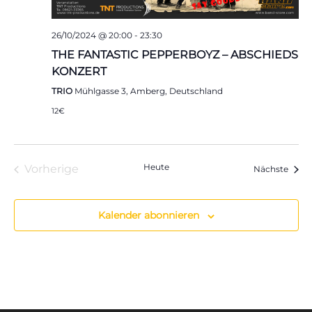
26/10/2024 @ 20:00
-
23:30
THE FANTASTIC PEPPERBOYZ – ABSCHIEDS
KONZERT
TRIO
Mühlgasse 3, Amberg, Deutschland
12€
Heute
Vorherige
Veran
Nächste
Veranstaltungen
Kalender abonnieren