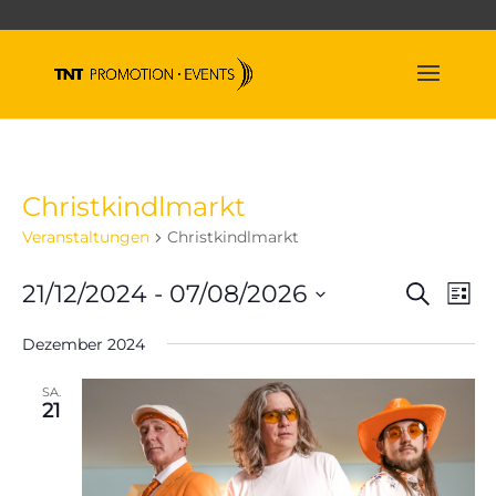
Christkindlmarkt
Veranstaltungen
Christkindlmarkt
Veran
Ve
21/12/2024
 - 
07/08/2026
Suche
Liste
An
Suche
Datum
Na
und
Dezember 2024
wählen.
Ansich
SA.
Naviga
21