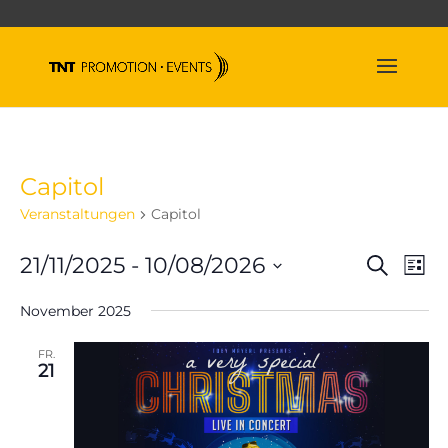
Capitol
Veranstaltungen
Capitol
Veran
Ve
21/11/2025
 - 
10/08/2026
Suche
Liste
An
Suche
Datum
Na
und
November 2025
wählen.
Ansich
FR.
Naviga
21