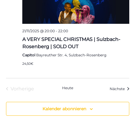
21/11/2025 @ 20:00
-
22:00
A VERY SPECIAL CHRISTMAS | Sulzbach-
Rosenberg | SOLD OUT
Capitol
Bayreuther Str. 4, Sulzbach-Rosenberg
24,50€
Heute
Vorherige
Veran
Nächste
Veranstaltungen
Kalender abonnieren