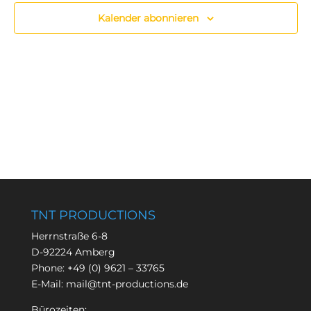
Kalender abonnieren
TNT PRODUCTIONS
Herrnstraße 6-8
D-92224 Amberg
Phone:
+49 (0) 9621 – 33765
E-Mail:
mail@tnt-productions.de
Bürozeiten: