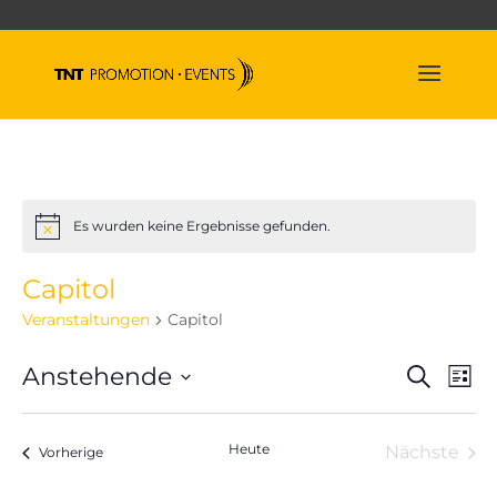
Es wurden keine Ergebnisse gefunden.
Hinweis
Capitol
Veranstaltungen
Capitol
Veran
Ve
Anstehende
Suche
Liste
An
Suche
Datum
Na
und
wählen.
Heute
Nächste
Veranstaltungen
Ansich
Vorherige
Veranst
Naviga