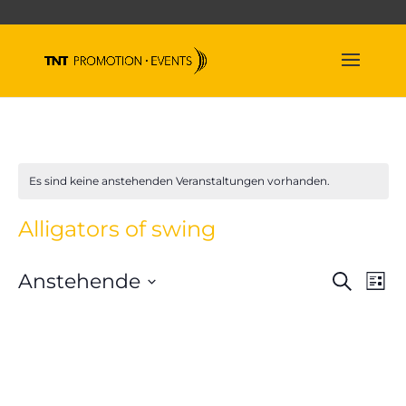
Es sind keine anstehenden Veranstaltungen vorhanden.
Alligators of swing
Veran
Ve
Anstehende
Suche
Liste
An
Suche
Datum
Na
und
wählen.
Ansich
Naviga