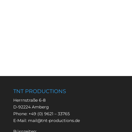
TNT PRODUCTIONS
Herrnstraße 6-8
D-92224 Amberg
Phone:
+49 (0) 9621 – 33765
E-Mail:
mail@tnt-productions.de
Bürozeiten: