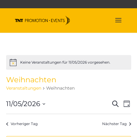
Keine Veranstaltungen für 11/05/2026 vorgesehen.
Hinweis
Weihnachten
Veranstaltungen
Weihnachten
Veran
Ve
11/05/2026
Suche
Tag
An
Suche
Datum
Na
und
wählen.
Vorheriger Tag
Nächster Tag
Ansich
Naviga