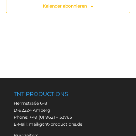
Kalender abonnieren
TNT PRODUCTIONS
Herrnstraße 6-8
D-92224 Amberg
Phone:
+49 (0) 9621 – 33765
E-Mail:
mail@tnt-productions.de
Bürozeiten: