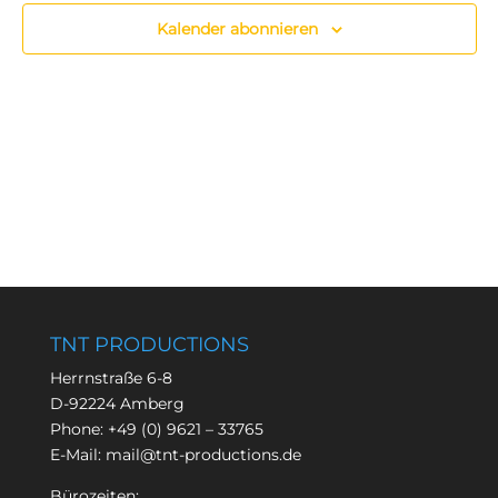
Kalender abonnieren
TNT PRODUCTIONS
Herrnstraße 6-8
D-92224 Amberg
Phone:
+49 (0) 9621 – 33765
E-Mail:
mail@tnt-productions.de
Bürozeiten: