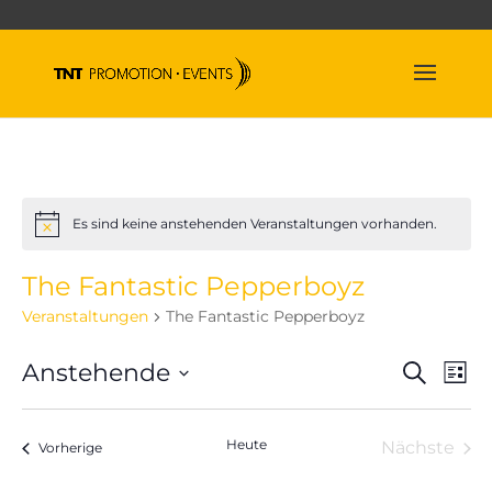
Es sind keine anstehenden Veranstaltungen vorhanden.
Hinweis
The Fantastic Pepperboyz
Veranstaltungen
The Fantastic Pepperboyz
Veran
Ve
Anstehende
Suche
Liste
An
Suche
Datum
Na
und
wählen.
Heute
Nächste
Veranstaltungen
Ansich
Vorherige
Veranst
Naviga