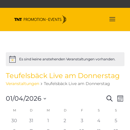
Es sind keine anstehenden Veranstaltungen vorhanden.
Hinweis
Teufelsbäck Live am Donnerstag
Veranstaltungen
Teufelsbäck Live am Donnerstag
Veran
Ve
01/04/2026
Suche
Mona
An
Suche
Datum
Na
Kalender
M
MONTAG
D
DIENSTAG
M
MITTWOCH
D
DONNERSTAG
F
FREITAG
S
SAMSTAG
und
S
SONNT
wählen.
von
Ansich
0
0
0
0
0
0
0
30
31
1
2
3
4
5
Veranstaltungen
Naviga
Veranstaltungen
Veranstaltungen
Veranstaltungen
Veranstaltungen
Veranstaltungen
Veranstaltun
Verans