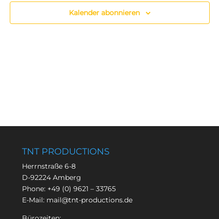
Kalender abonnieren
TNT PRODUCTIONS
Herrnstraße 6-8
D-92224 Amberg
Phone:
+49 (0) 9621 – 33765
E-Mail:
mail@tnt-productions.de
Bürozeiten: