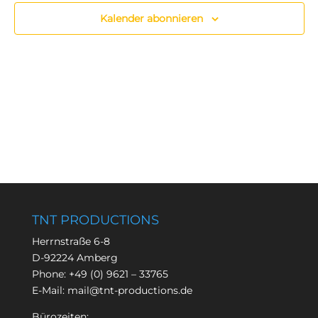
Kalender abonnieren
TNT PRODUCTIONS
Herrnstraße 6-8
D-92224 Amberg
Phone:
+49 (0) 9621 – 33765
E-Mail:
mail@tnt-productions.de
Bürozeiten: