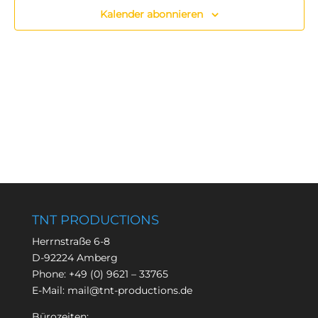
Kalender abonnieren
TNT PRODUCTIONS
Herrnstraße 6-8
D-92224 Amberg
Phone:
+49 (0) 9621 – 33765
E-Mail:
mail@tnt-productions.de
Bürozeiten: