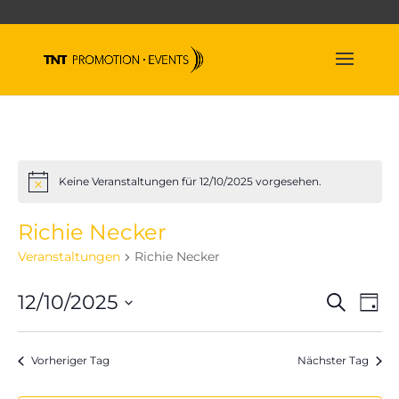
Keine Veranstaltungen für 12/10/2025 vorgesehen.
Hinweis
Richie Necker
Veranstaltungen
Richie Necker
Veran
Ve
12/10/2025
Suche
Tag
An
Suche
Datum
Na
und
wählen.
Vorheriger Tag
Nächster Tag
Ansich
Naviga