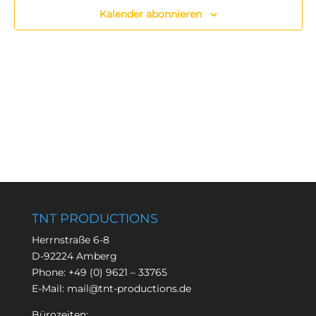
Kalender abonnieren
TNT PRODUCTIONS
Herrnstraße 6-8
D-92224 Amberg
Phone:
+49 (0) 9621 – 33765
E-Mail:
mail@tnt-productions.de
Bürozeiten: