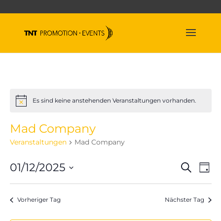
Es sind keine anstehenden Veranstaltungen vorhanden.
Hinweis
Mad Company
Veranstaltungen
Mad Company
Veran
Ve
01/12/2025
Suche
Tag
An
Suche
Datum
Na
und
wählen.
Vorheriger Tag
Nächster Tag
Ansich
Naviga