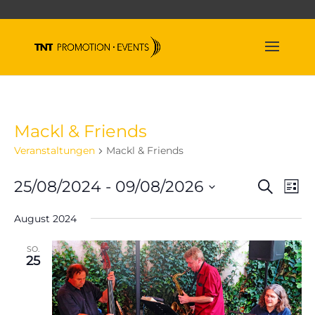
Mackl & Friends
Veranstaltungen
Mackl & Friends
Veran
Ve
25/08/2024
 - 
09/08/2026
Suche
Liste
An
Suche
Datum
Na
und
August 2024
wählen.
Ansich
SO.
Naviga
25