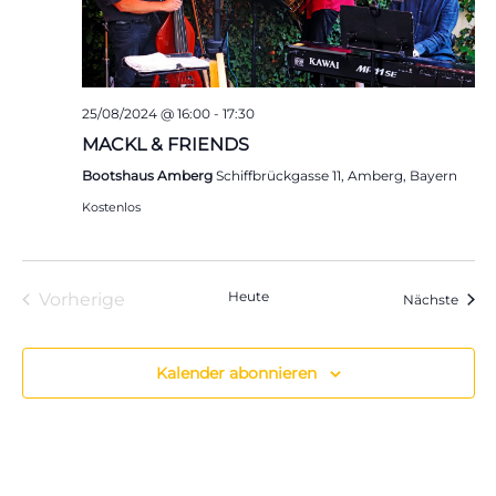
25/08/2024 @ 16:00
-
17:30
MACKL & FRIENDS
Bootshaus Amberg
Schiffbrückgasse 11, Amberg, Bayern
Kostenlos
Heute
Vorherige
Veran
Nächste
Veranstaltungen
Kalender abonnieren