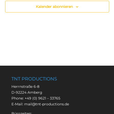
Kalender abonnieren
TNT PRODUCTIONS
Herrnstraße 6-8
D-92224 Amberg
Phone:
+49 (0) 9621 – 33765
E-Mail:
mail@tnt-productions.de
Bürozeiten: