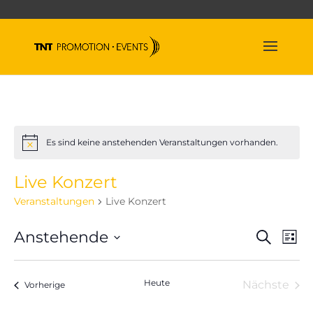
Es sind keine anstehenden Veranstaltungen vorhanden.
Hinweis
Live Konzert
Veranstaltungen
Live Konzert
Veran
Ve
Anstehende
Suche
Liste
An
Suche
Datum
Na
und
wählen.
Heute
Nächste
Veranstaltungen
Ansich
Vorherige
Veranst
Naviga