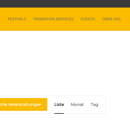
FESTIVALS
PROMOTION SERVICES
EVENTS
ÜBER UNS
Veranstaltung
Ansichten-
che Veranstaltungen
Liste
Monat
Tag
Navigation